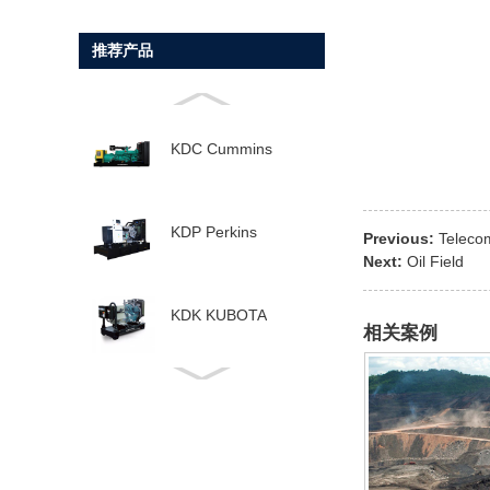
推荐产品
KDC Cummins
KDP Perkins
Previous:
Teleco
Next:
Oil Field
KDK KUBOTA
相关案例
KDD Doosan
KDV Volvo