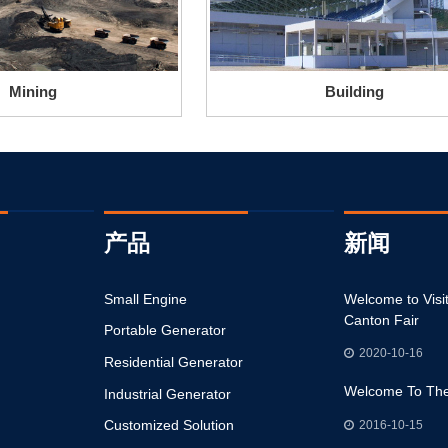
Mining
Building
产品
新闻
Small Engine
Welcome to Visit Our Booth in 128th
Welcome to Visi
Canton Fair
Canton Fair
Portable Generator
2020-10-16
2020-10-16
Residential Generator
Welcome To The 120th Canton Fair
Welcome To The
Industrial Generator
Customized Solution
2016-10-15
2016-10-15